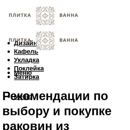
Дизайн
Кафель
Укладка
Поклейка
Меню
Затирка
Рекомендации по
Меню
выбору и покупке
раковин из