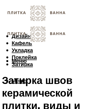
Дизайн
Кафель
Укладка
Поклейка
Меню
Затирка
Затирка швов
Меню
керамической
плитки, виды и