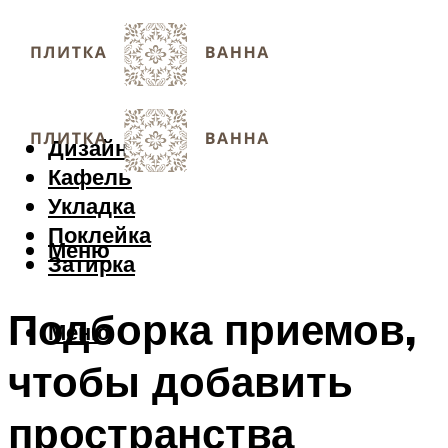
Дизайн
Кафель
Укладка
Поклейка
Меню
Затирка
Подборка приемов,
Меню
чтобы добавить
пространства