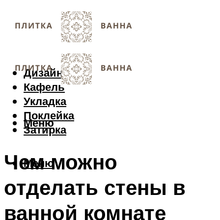
Дизайн
Кафель
Укладка
Поклейка
Меню
Затирка
Чем можно
Меню
отделать стены в
ванной комнате