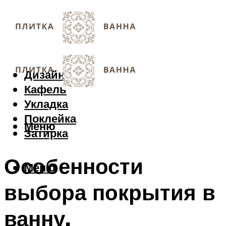
Дизайн
Кафель
Укладка
Поклейка
Меню
Затирка
Особенности
Меню
выбора покрытия в
ванну,