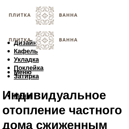
Дизайн
Кафель
Укладка
Поклейка
Меню
Затирка
Индивидуальное
Меню
отопление частного
дома сжиженным