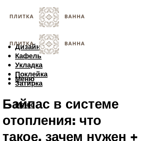
Дизайн
Кафель
Укладка
Поклейка
Меню
Затирка
Байпас в системе
Меню
отопления: что
такое, зачем нужен +