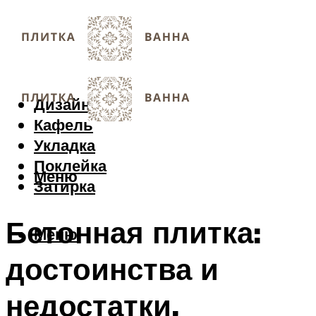
Дизайн
Кафель
Укладка
Поклейка
Меню
Затирка
Бетонная плитка:
Меню
достоинства и
недостатки,