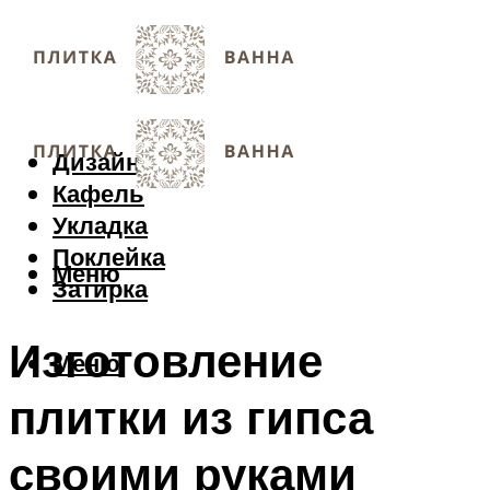
Дизайн
Кафель
Укладка
Поклейка
Меню
Затирка
Изготовление
Меню
плитки из гипса
своими руками