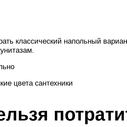
брать классический напольный вариа
 унитазам.
льно
кие цвета сантехники
ельзя потрати