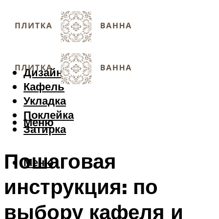
Дизайн
Кафель
Укладка
Поклейка
Меню
Затирка
Пошаговая
Меню
инструкция: по
выбору кафеля и