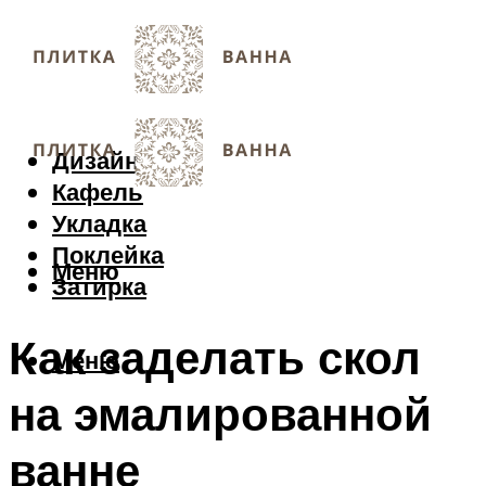
Дизайн
Кафель
Укладка
Поклейка
Меню
Затирка
Как заделать скол
Меню
на эмалированной
ванне