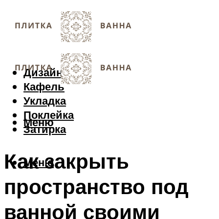
Дизайн
Кафель
Укладка
Поклейка
Меню
Затирка
Как закрыть
Меню
пространство под
ванной своими