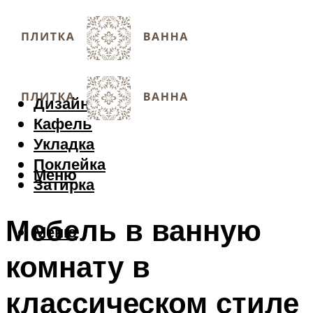
Дизайн
Кафель
Укладка
Поклейка
Меню
Затирка
Мебель в ванную
Меню
комнату в
классическом стиле