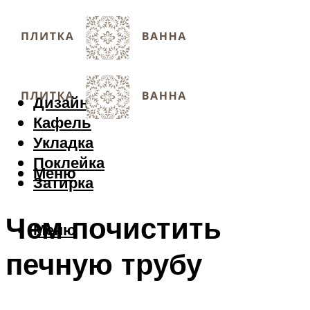
Дизайн
Кафель
Укладка
Поклейка
Меню
Затирка
Чем почистить
Меню
печную трубу