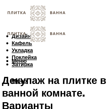
Дизайн
Кафель
Укладка
Поклейка
Меню
Затирка
Декупаж на плитке в
Меню
ванной комнате.
Варианты