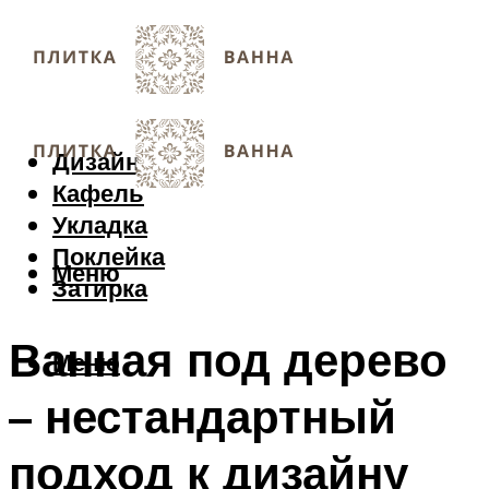
Дизайн
Кафель
Укладка
Поклейка
Меню
Затирка
Ванная под дерево
Меню
– нестандартный
подход к дизайну