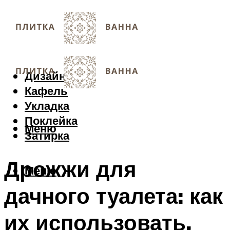
Дизайн
Кафель
Укладка
Поклейка
Меню
Затирка
Дрожжи для
Меню
дачного туалета: как
их использовать,