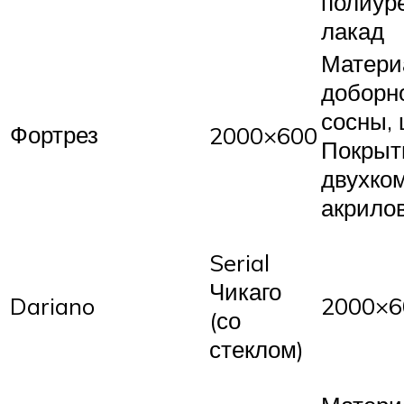
полиур
лакад
Матери
доборн
сосны, 
Фортрез
2000×600
Покрыт
двухко
акрилов
Serial
Чикаго
Dariano
2000×6
(со
стеклом)