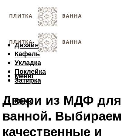
Дизайн
Кафель
Укладка
Поклейка
Меню
Затирка
Двери из МДФ для
Меню
ванной. Выбираем
качественные и