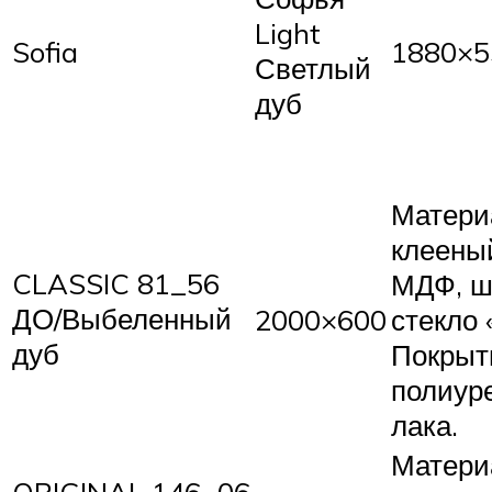
Light
Sofia
1880×5
Светлый
дуб
Матери
клееный
CLASSIC 81_56
МДФ, ш
ДО/Выбеленный
2000×600
стекло 
дуб
Покрыт
полиур
лака.
Матери