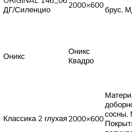
ORIGINAL 146_06
2000×600
ДГ/Силенцио
брус, М
Оникс
Оникс
Квадро
Матери
доборн
сосны,
Классика 2 глухая
2000×600
Покрыт