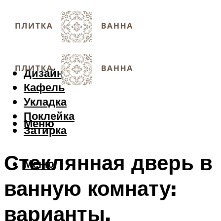
Дизайн
Кафель
Укладка
Поклейка
Меню
Затирка
Стеклянная дверь в
Меню
ванную комнату:
варианты,