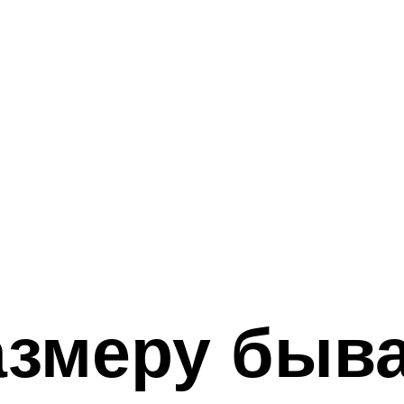
азмеру быв