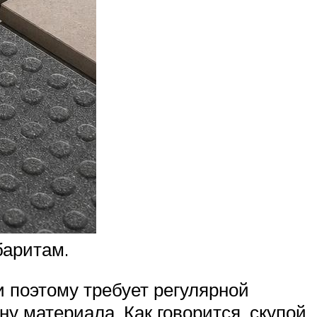
баритам.
и поэтому требует регулярной
у материала. Как говорится, скупой