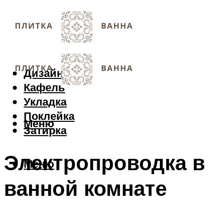
Дизайн
Кафель
Укладка
Поклейка
Меню
Затирка
Электропроводка в
Меню
ванной комнате