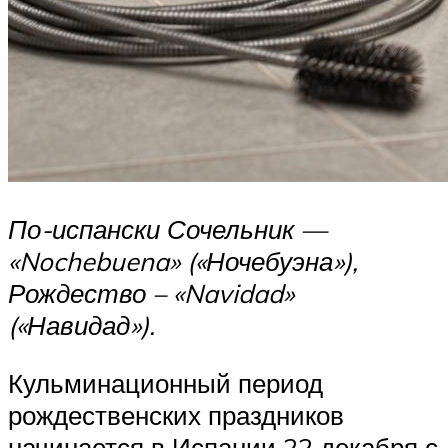
По-испански Сочельник —
«Nochebuena» («Ночебуэна»),
Рождество – «Navidad»
(«Навидад»).
Кульминационный период
рождественских праздников
начинается в Испании 22 декабря с