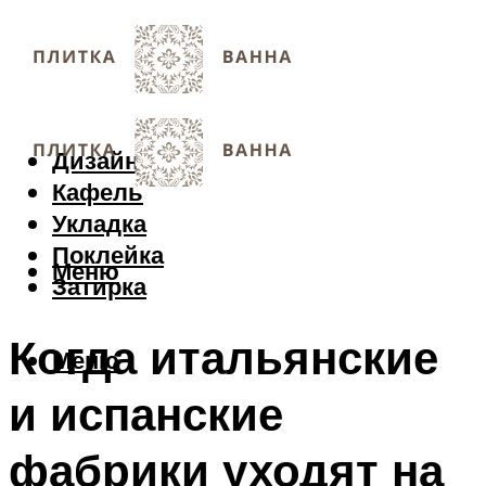
Дизайн
Кафель
Укладка
Поклейка
Меню
Затирка
Когда итальянские
Меню
и испанские
фабрики уходят на