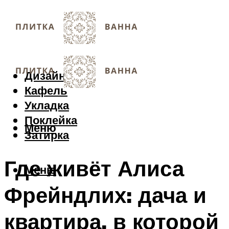
Дизайн
Кафель
Укладка
Поклейка
Меню
Затирка
Где живёт Алиса
Меню
Фрейндлих: дача и
квартира, в которой