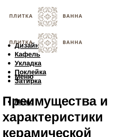
Дизайн
Кафель
Укладка
Поклейка
Меню
Затирка
Преимущества и
Меню
характеристики
керамической