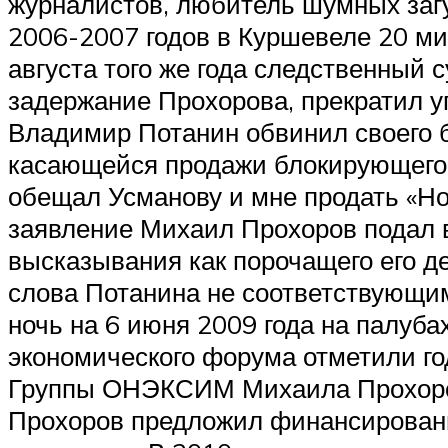
журналистов, любитель шумных загу
2006-2007 годов в Куршевеле 20 ми
августа того же года следственный 
задержание Прохорова, прекратил уг
Владимир Потанин обвинил своего б
касающейся продажи блокирующего п
обещал Усманову и мне продать «Нори
заявление Михаил Прохоров подал в
высказывания как порочащего его д
слова Потанина не соответствующи
ночь на 6 июня 2009 года на палуба
экономического форума отметили го
Группы ОНЭКСИМ Михаила Прохоров
Прохоров предложил финансирование