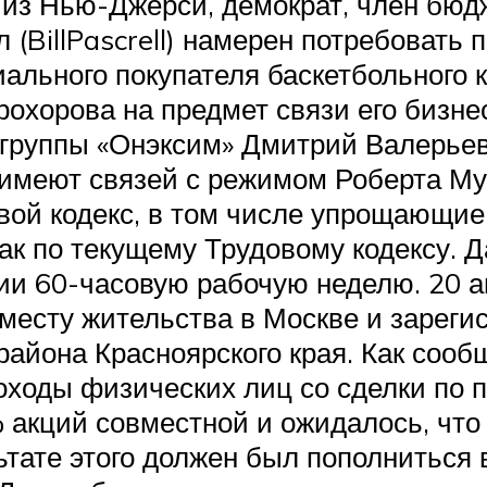
н из Нью-Джерси, демократ, член бюд
(BillPascrell) намерен потребовать 
ального покупателя баскетбольного
охорова на предмет связи его бизн
 группы «Онэксим» Дмитрий Валерьев
меют связей с режимом Роберта Муг
ой кодекс, в том числе упрощающие 
как по текущему Трудовому кодексу.
сии 60-часовую рабочую неделю. 20 
 месту жительства в Москве и зареги
района Красноярского края. Как соо
оходы физических лиц со сделки по 
акций совместной и ожидалось, что 
тате этого должен был пополниться в