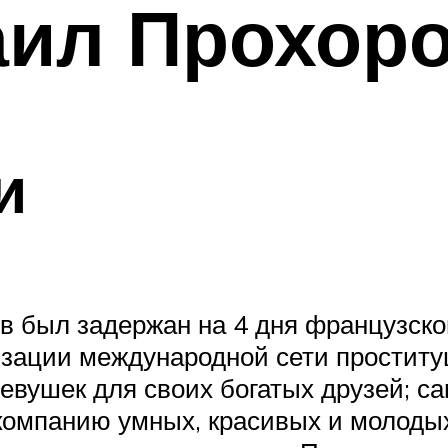
аил Прохор
и
в был задержан на 4 дня французск
изации международной сети проститу
евушек для своих богатых друзей; с
компанию умных, красивых и молодых