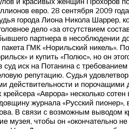
лов и красивых женщин Прохоров пот
ллионов евро. 28 сентября 2009 года
судья города Лиона Никола Шаррер, 
оловное дело «за отсутствием соста
ывшего партнера в несоблюдении до
акета ГМК «Норильский никель». По
льск» и купить «Полюс», но он этого 
 суд иск на Потанина с требованием
еловую репутацию. Судья удовлетвор
ми действительности и порочащими 
х крейсера «Аврора» несколько сотен 
довщину журнала «Русский пионер»,
а. В связи с возможным выводом кр
 музея, чтобы он «окончательно не