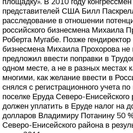
площадку». В 2010 году конгрессме
представителей США Билл Паскрелл 
расследование в отношении потенци
российского бизнесмена Михаила Пр
Роберта Мугабе. Позже гендиректор
бизнесмена Михаила Прохорова не и
предложил ввести поправки в Трудов
одном месте, а не в разных местах 
многими, как желание ввести в Рос
снялся с регистрационного учета по
поселке Еруда Северо-Енисейского 
должен уплатить в Еруде налог на д
долларов Владимиру Потанину 50 % 
Северо-Енисейского района в резуль