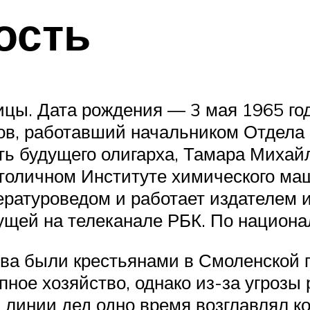
ость
цы. Дата рождения — 3 мая 1965 год
ов, работавший начальником Отдела
ть будущего олигарха, Тамара Михай
толичном Институте химического маш
тературоведом и работает издателем 
ущей на телеканале РБК. По национа
ва были крестьянами в Смоленской г
пное хозяйство, однако из-за угроз
й линии дед одно время возглавлял 