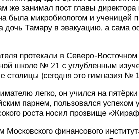
там же занимал пост главы директора
она была микробиологом и ученицей 
 дочь Тамару в эвакуацию, а сама о
теля протекали в Северо-Восточном с
ой школе № 21 с углубленным изучен
е столицы (сегодня это гимназия № 1
ателю легко, он учился на пятёрки 
йским парнем, пользовался успехом у
окого роста носил прозвище «Жираф» 
 Московского финансового института,