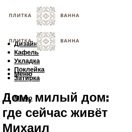
Дизайн
Кафель
Укладка
Поклейка
Меню
Затирка
Дом, милый дом:
Меню
где сейчас живёт
Михаил