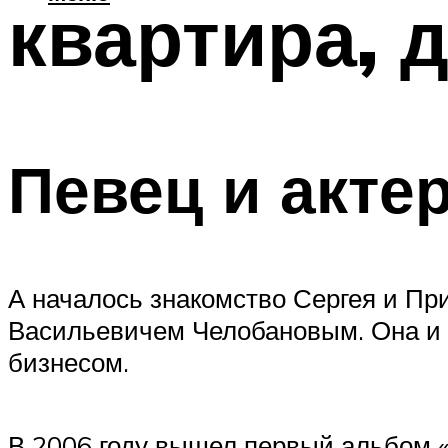
квартира, 
Певец и актер
А началось знакомство Сергея и Пр
Васильевичем Челобановым. Она и у
бизнесом.
В 2006 году вышел первый альбом «