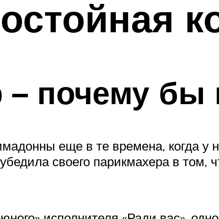
достойная к
 – почему бы 
имадонны еще в те времена, когда у 
бедила своего парикмахера в том, ч
юного» исполнителя «Ради вас», одно