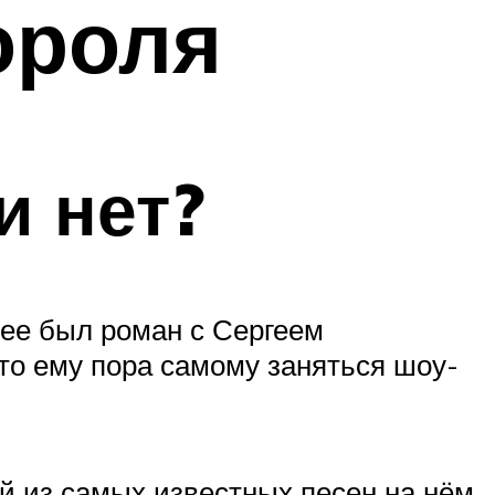
ороля
и нет?
нее был роман с Сергеем
то ему пора самому заняться шоу-
й из самых известных песен на нём