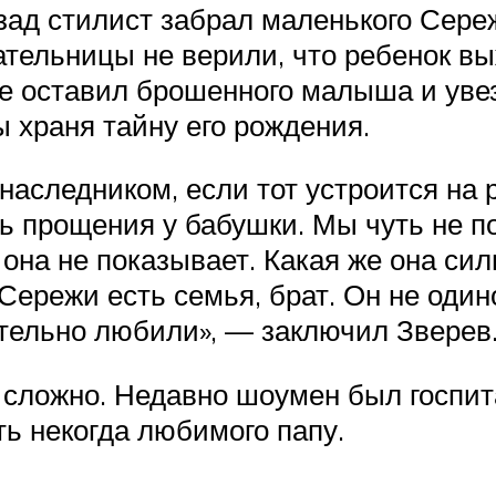
азад стилист забрал маленького Сере
тательницы не верили, что ребенок в
е оставил брошенного малыша и увез
ы храня тайну его рождения.
 наследником, если тот устроится на 
ь прощения у бабушки. Мы чуть не по
 она не показывает. Какая же она си
 Сережи есть семья, брат. Он не один
ительно любили», — заключил Зверев
 сложно. Недавно шоумен был госпит
ть некогда любимого папу.