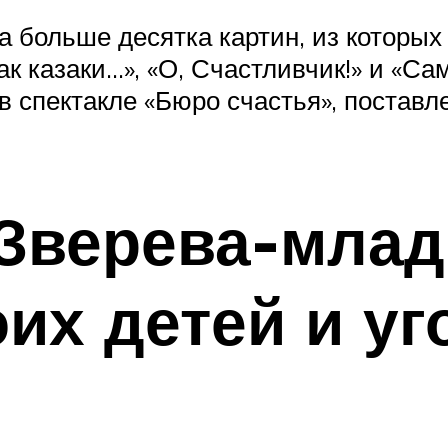
та больше десятка картин, из которы
Как казаки…», «О, Счастливчик!» и «
в спектакле «Бюро счастья», постав
 Зверева-мла
их детей и уг