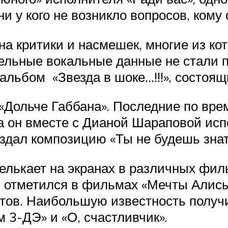
ни у кого не возникло вопросов, кому
а критики и насмешек, многие из ко
ельные вокальные данные не стали п
льбом «Звезда в шоке…!!!», состоящи
«Дольче Габбана». Последние по вр
гда он вместе с Дианой Шараповой ис
создал композицию «Ты не будешь знат
елькает на экранах в различных фил
н отметился в фильмах «Мечты Алисы
ов. Наибольшую известность получил
3-ДЭ» и «О, счастливчик».