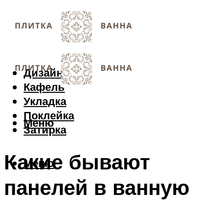
Дизайн
Кафель
Укладка
Поклейка
Меню
Затирка
Какие бывают
Меню
панелей в ванную