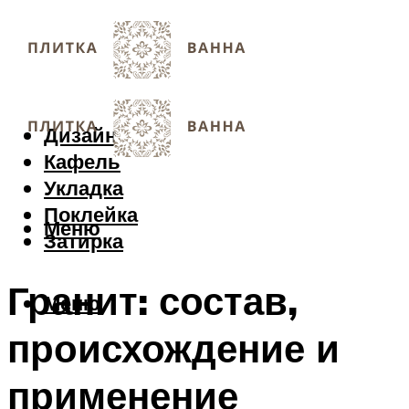
Дизайн
Кафель
Укладка
Поклейка
Меню
Затирка
Гранит: состав,
Меню
происхождение и
применение