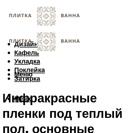
Дизайн
Кафель
Укладка
Поклейка
Меню
Затирка
Инфракрасные
Меню
пленки под теплый
пол, основные