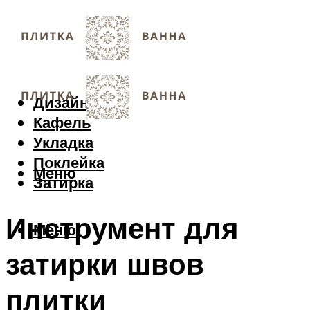
Дизайн
Кафель
Укладка
Поклейка
Меню
Затирка
Инструмент для
Меню
затирки швов
плитки