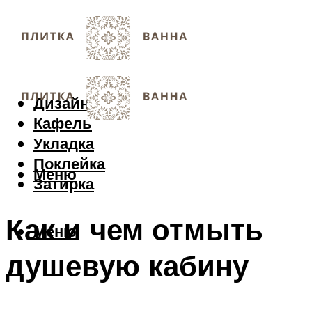
Дизайн
Кафель
Укладка
Поклейка
Меню
Затирка
Как и чем отмыть
Меню
душевую кабину