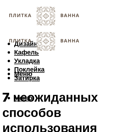
Дизайн
Кафель
Укладка
Поклейка
Меню
Затирка
7 неожиданных
Меню
способов
использования