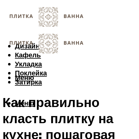
Дизайн
Кафель
Укладка
Поклейка
Меню
Затирка
Как правильно
Меню
класть плитку на
кухне: пошаговая