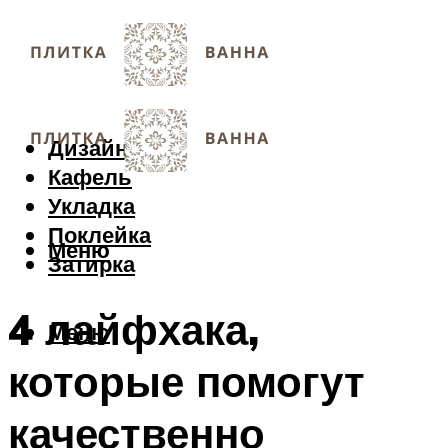
Дизайн
Кафель
Укладка
Поклейка
Меню
Затирка
4 лайфхака,
Меню
которые помогут
качественно