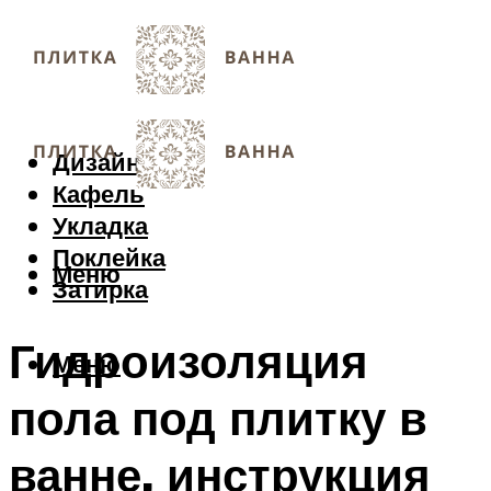
Дизайн
Кафель
Укладка
Поклейка
Меню
Затирка
Гидроизоляция
Меню
пола под плитку в
ванне, инструкция