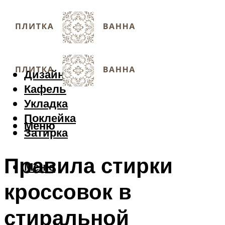
Дизайн
Кафель
Укладка
Поклейка
Меню
Затирка
Правила стирки
Меню
кроссовок в
стиральной