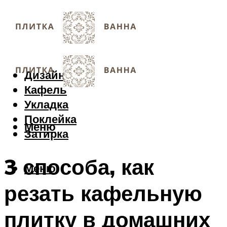
Дизайн
Кафель
Укладка
Поклейка
Меню
Затирка
3 способа, как
Меню
резать кафельную
плитку в домашних