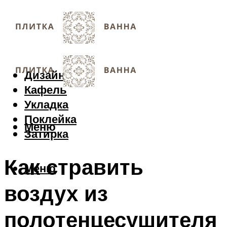
Дизайн
Кафель
Укладка
Поклейка
Меню
Затирка
Как стравить
Меню
воздух из
полотенцесушителя