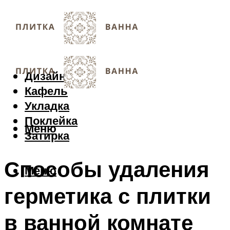
Дизайн
Кафель
Укладка
Поклейка
Меню
Затирка
Способы удаления
Меню
герметика с плитки
в ванной комнате