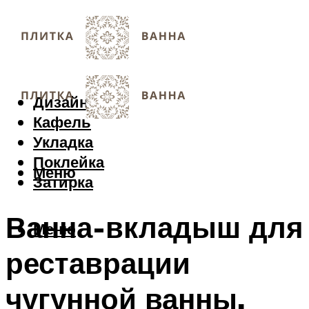
Дизайн
Кафель
Укладка
Поклейка
Меню
Затирка
Ванна-вкладыш для
Меню
реставрации
чугунной ванны.