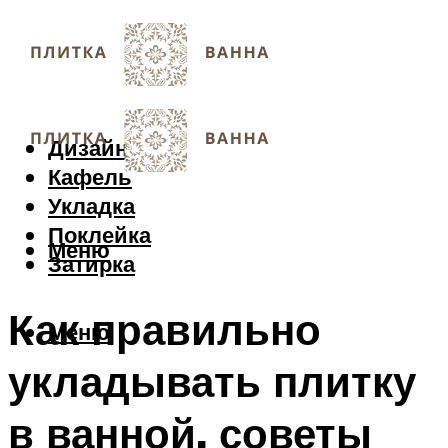
Дизайн
Кафель
Укладка
Поклейка
Меню
Затирка
Как правильно
Меню
укладывать плитку
в ванной, советы