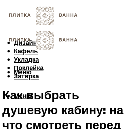
Дизайн
Кафель
Укладка
Поклейка
Меню
Затирка
Как выбрать
Меню
душевую кабину: на
что смотреть перед