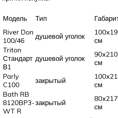
Модель
Тип
Габари
River Don
100x19
душевой уголок
100/46
см
Triton
90x210
Стандарт
душевой уголок
см
В1
Parly
100x21
закрытый
C100
см
Bath RB
80x217
8120BP3-
закрытый
см
WT R