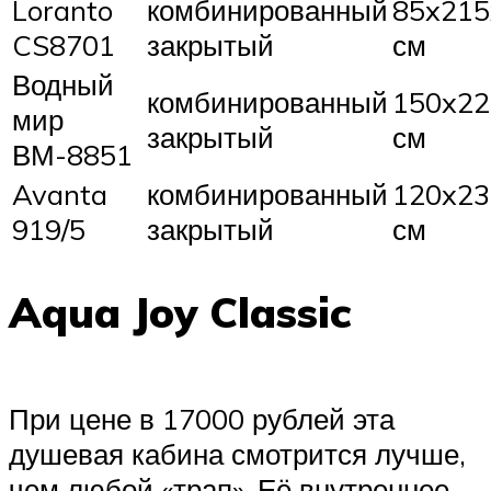
Loranto
комбинированный
85x215
CS8701
закрытый
см
Водный
комбинированный
150x22
мир
закрытый
см
ВМ-8851
Avanta
комбинированный
120x23
919/5
закрытый
см
Aqua Joy Classic
При цене в 17000 рублей эта
душевая кабина смотрится лучше,
чем любой «трап». Её внутреннее