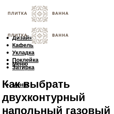
Дизайн
Кафель
Укладка
Поклейка
Меню
Затирка
Как выбрать
Меню
двухконтурный
напольный газовый