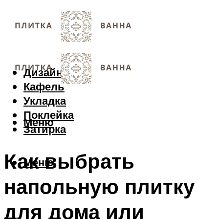
Дизайн
Кафель
Укладка
Поклейка
Меню
Затирка
Как выбрать
Меню
напольную плитку
для дома или