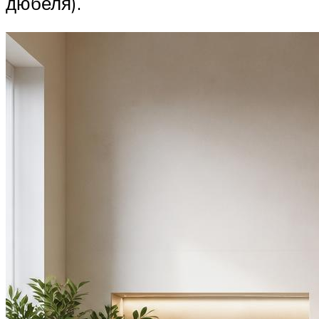
дюбеля).