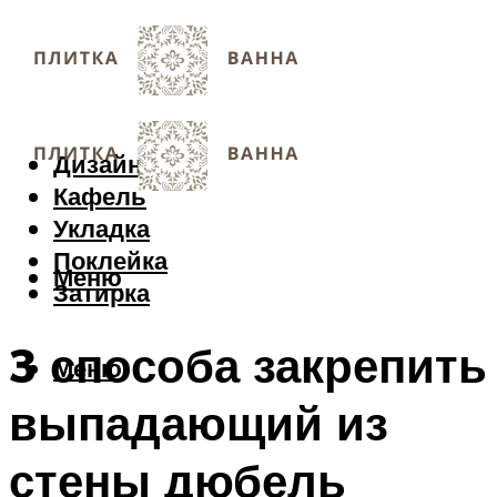
Дизайн
Кафель
Укладка
Поклейка
Меню
Затирка
3 способа закрепить
Меню
выпадающий из
стены дюбель