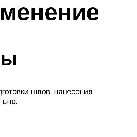
именение
вы
дготовки швов, нанесения
льно.