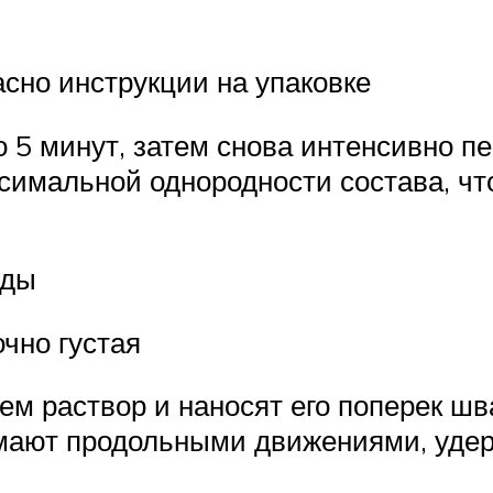
асно инструкции на упаковке
ло 5 минут, затем снова интенсивно 
симальной однородности состава, чт
жды
очно густая
м раствор и наносят его поперек шв
имают продольными движениями, удер