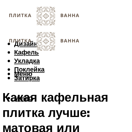
Дизайн
Кафель
Укладка
Поклейка
Меню
Затирка
Какая кафельная
Меню
плитка лучше:
матовая или