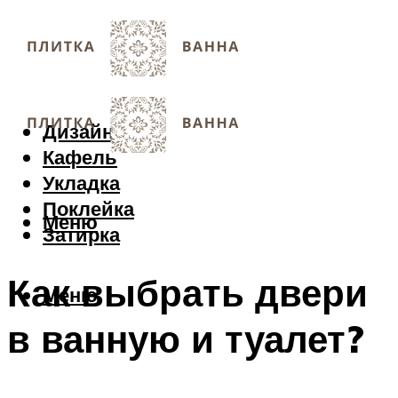
Дизайн
Кафель
Укладка
Поклейка
Меню
Затирка
Как выбрать двери
Меню
в ванную и туалет?